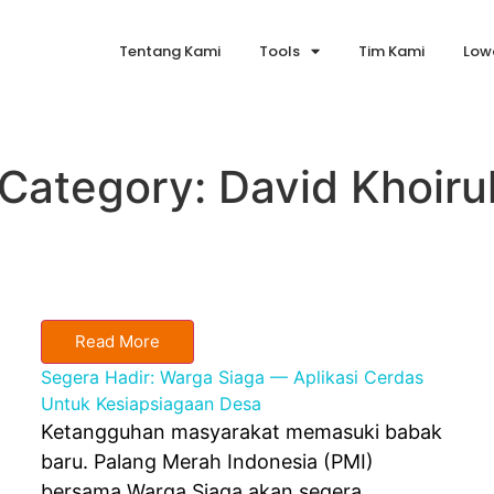
Tentang Kami
Tools
Tim Kami
Low
Category:
David Khoiru
Read More
Segera Hadir: Warga Siaga — Aplikasi Cerdas
Untuk Kesiapsiagaan Desa
Ketangguhan masyarakat memasuki babak
baru. Palang Merah Indonesia (PMI)
bersama Warga Siaga akan segera