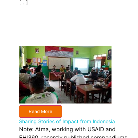
[…]
Read More
Sharing Stories of Impact from Indonesia
Note: Atma, working with USAID and
FHI360, recently published compendiums